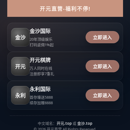
开元直营-福利不停!
金沙国际
金沙
立即进入
20年顶级娱乐
打码返佣1%起
开元棋牌
开元
立即进入
万人同时在线
注册即享7重礼
永利国际
永利
立即进入
首存壕送5888
续存加赠8888
中文域名：
开元.top
或
金沙.top
© 2026 开元直营 All Rights Reserved.